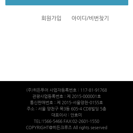
회원가입
아이디/비번찾기
(주)히든투어 사업자등록번호 : 117-81-91768
관광사업등록번호 : 제 2015-000001호
통신판매번호 : 제 2015-서울양천-0155호
주소 : 서울 양천구 목3동 605-4 CDB빌딩 5층
대표이사 : 안효미
TEL:1566-5466 FAX:02-2601-1550
COPYRIGHT@히든크루즈 All rights seserved